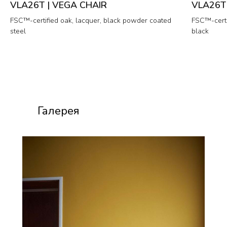
VLA26T | VEGA CHAIR
VLA26T
FSC™-certified oak, lacquer, black powder coated
FSC™-certi
steel
black
Галерея