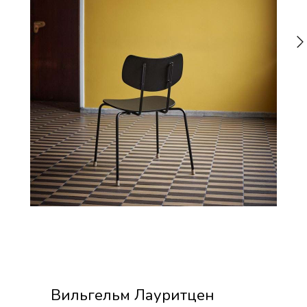
Вильгельм Лауритцен