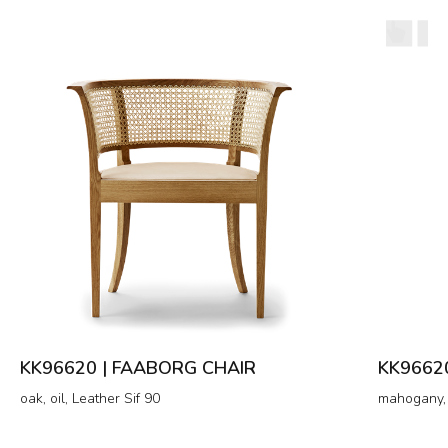
KK96620 | FAABORG CHAIR
KK9662
oak, oil, Leather Sif 90
mahogany, 