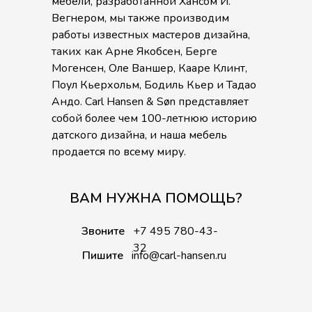
мебели, разработанной Хансом Й.
Вегнером, мы также производим
работы известных мастеров дизайна,
таких как Арне Якобсен, Берге
Могенсен, Оле Ваншер, Кааре Клинт,
Поул Кьерхольм, Бодиль Кьер и Тадао
Андо. Carl Hansen & Søn представляет
собой более чем 100-летнюю историю
датского дизайна, и наша мебель
продается по всему миру.
ВАМ НУЖНА ПОМОЩЬ?
Звоните
+7 495 780-43-
32
Пишите
info@carl-hansen.ru