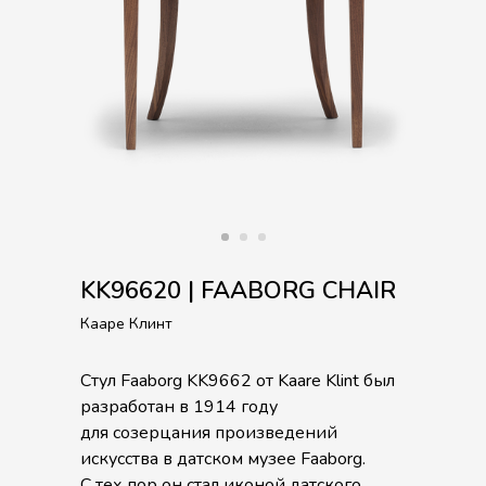
KK96620 | FAABORG CHAIR
Кааре Клинт
Стул Faaborg KK9662 от Kaare Klint был
разработан в 1914 году
для созерцания произведений
искусства в датском музее Faaborg.
С тех пор он стал иконой датского