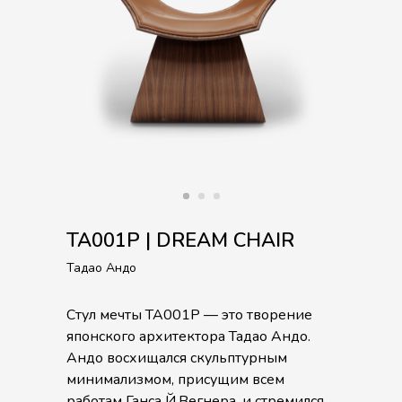
TA001P | DREAM CHAIR
Тадао Андо
Стул мечты TA001P — это творение
японского архитектора Тадао Андо.
Андо восхищался скульптурным
минимализмом, присущим всем
работам Ганса Й.Вегнера, и стремился