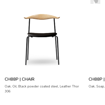
CH88P | CHAIR
CH88P |
Oak, Oil, Black powder coated steel, Leather Thor
Oak, Soap,
306