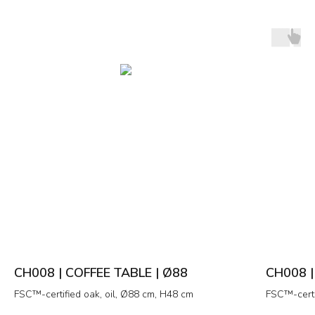
CH008 | COFFEE TABLE | Ø88
CH008 |
FSC™-certified oak, oil, Ø88 cm, H48 cm
FSC™-certi