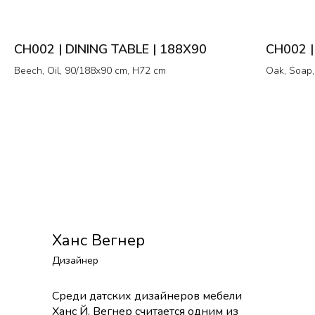
CH002 | DINING TABLE | 188X90
CH002 |
Beech, Oil, 90/188x90 cm, H72 cm
Oak, Soap
Ханс Вегнер
Дизайнер
Среди датских дизайнеров мебели
Ханс Й. Вегнер считается одним из