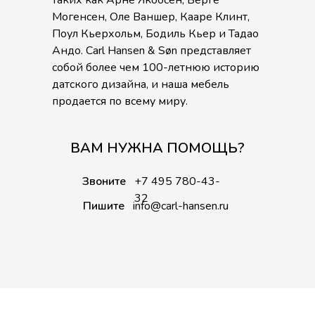
таких как Арне Якобсен, Берге
Могенсен, Оле Ваншер, Кааре Клинт,
Поул Кьерхольм, Бодиль Кьер и Тадао
Андо. Carl Hansen & Søn представляет
собой более чем 100-летнюю историю
датского дизайна, и наша мебель
продается по всему миру.
ВАМ НУЖНА ПОМОЩЬ?
Звоните
+7 495 780-43-
32
Пишите
info@carl-hansen.ru